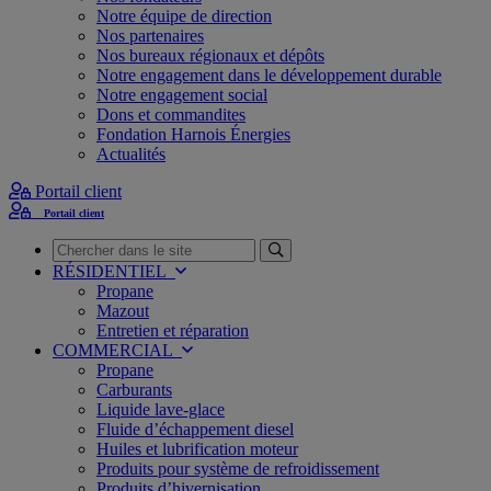
Notre équipe de direction
Nos partenaires
Nos bureaux régionaux et dépôts
Notre engagement dans le développement durable
Notre engagement social
Dons et commandites
Fondation Harnois Énergies
Actualités
Portail client
Portail client
Recherche
RÉSIDENTIEL
Propane
Mazout
Entretien et réparation
COMMERCIAL
Propane
Carburants
Liquide lave-glace
Fluide d’échappement diesel
Huiles et lubrification moteur
Produits pour système de refroidissement
Produits d’hivernisation