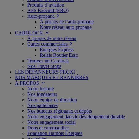
Produits d’aviation
AFS Exécutif (FBO)
Auto-propane
À propos de l’auto-propane
Notre réseau auto-propane
CARDLOCK
À propos de notre réseau
Cartes commerciales
Énergies Express
Relais Routier Esso
Trouvez un Cardlock
Nos Travel Stops
LES DÉPANNEURS PROXI
NOS MARQUES ET BANNIÈRES
À PROPOS
Notre histoire
Nos fondateurs
Notre équipe de direction
Nos partenaires
Nos bureaux régionaux et dépôts
Notre engagement dans le développement durable
Notre engagement social
Dons et commandites
Fondation Harnois Énergies
Actualités