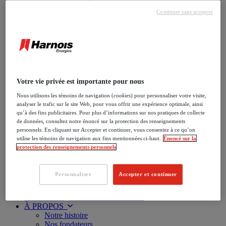
COMMERCIAL
Continuer sans accepter
Propane
Carburants
Liquide lave-glace
Fluide d’échappement diesel
Huiles et lubrification moteur
Produits pour système de refroidissement
Produits d’hivernisation
Produits d’aviation
Votre vie privée est importante pour nous
AFS Exécutif (FBO)
Nous utilisons les témoins de navigation (
cookies
) pour personnaliser votre visite,
Auto-propane
analyser le trafic sur le site Web, pour vous offrir une expérience optimale, ainsi
À propos de l’auto-propane
qu’à des fins publicitaires. Pour plus d’informations sur nos pratiques de collecte
Notre réseau auto-propane
de données, consultez notre énoncé sur la protection des renseignements
CARDLOCK
personnels. En cliquant sur Accepter et continuer, vous consentez à ce qu’on
À propos de notre réseau
utilise les témoins de navigation aux fins mentionnées ci-haut.
Énoncé sur la
Cartes commerciales
protection des renseignements personnels
Énergies Express
Relais Routier Esso
Trouvez un Cardlock
Personnaliser
Accepter et continuer
Nos Travel Stops
LES DÉPANNEURS PROXI
NOS MARQUES ET BANNIÈRES
À PROPOS
Notre histoire
Nos fondateurs