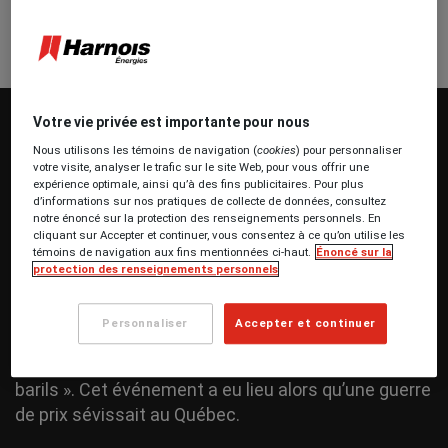
Votre vie privée est importante pour nous
Nous utilisons les témoins de navigation (
cookies
) pour personnaliser
votre visite, analyser le trafic sur le site Web, pour vous offrir une
expérience optimale, ainsi qu’à des fins publicitaires. Pour plus
d’informations sur nos pratiques de collecte de données, consultez
1996
notre énoncé sur la protection des renseignements personnels. En
cliquant sur Accepter et continuer, vous consentez à ce qu’on utilise les
témoins de navigation aux fins mentionnées ci-haut.
Énoncé sur la
L’entreprise construit son siège social et son centre
protection des renseignements personnels
d’approvisionnement de produits pétroliers à Saint-
Thomas. Rappelons qu’en juillet 1996, l’entreprise
Personnaliser
Accepter et continuer
familiale joue un rôle important dans ce qui est
aujourd’hui connu sous le nom de l’« affaire des
barils ». Cet événement a eu lieu alors qu’une guerre
de prix sévissait au Québec.