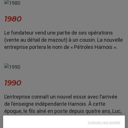
1980
Le fondateur vend une partie de ses opérations
(vente au détail de mazout) à un cousin. La nouvelle
entreprise portera le nom de « Pétroles Harnois ».
1990
L’entreprise connaît un nouvel essor avec l’arrivée
de l’enseigne indépendante Harnois. À cette
époque, le fils aîné en poste depuis quatre ans, Luc,
y joue déjà un rôle important avec son frère cadet,
Continuer sans accepter
Serge.
Lire la suite…