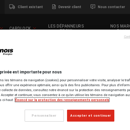
Client existant
Devenir client
Nous contacter
LES DÉPANNEURS
NOS MAR
CARDLOCK
PROXI
BANNI
Cont
to-propane
 privée est importante pour nous
ns les témoins de navigation (
cookies
) pour personnaliser votre visite, analyser le traf
us offrir une expérience optimale, ainsi qu’à des fins publicitaires. Pour plus d’infor
e collecte de données, consultez notre énoncé sur la protection des renseignements p
 Accepter et continuer, vous consentez à ce qu’on utilise les témoins de navigation au
 ci-haut.
Énoncé sur la protection des renseignements personnels
rouvez une station-service
Personnaliser
Accepter et continuer
OIN D'AIDE?