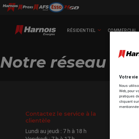
RÉSIDENTIEL
COMMERCIAL
Notre réseau au
Votre vie
Nous utiliso
Web, pour vo
pratiques d
cliquant sur
mentionnées
Contactez le service à la
T
clientèle
Lundi au jeudi : 7 h à 18 h
BES
Vendredi : 7 h à 17 h