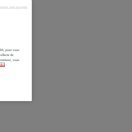
tinuer sans accepter
 Web, pour vous
collecte de
ontinuer, vous
 des