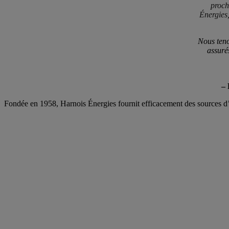
proch
Énergies,
Nous teno
assuré
– 
Fondée en 1958, Harnois Énergies fournit efficacement des sources d’én