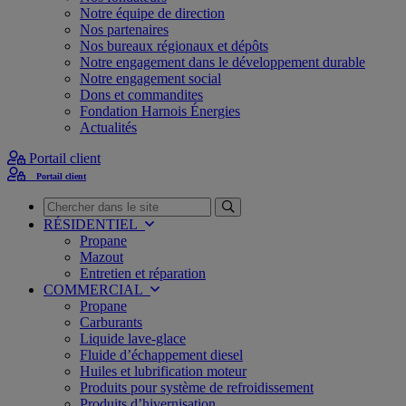
Notre équipe de direction
Nos partenaires
Nos bureaux régionaux et dépôts
Notre engagement dans le développement durable
Notre engagement social
Dons et commandites
Fondation Harnois Énergies
Actualités
Portail client
Portail client
Recherche
RÉSIDENTIEL
Propane
Mazout
Entretien et réparation
COMMERCIAL
Propane
Carburants
Liquide lave-glace
Fluide d’échappement diesel
Huiles et lubrification moteur
Produits pour système de refroidissement
Produits d’hivernisation