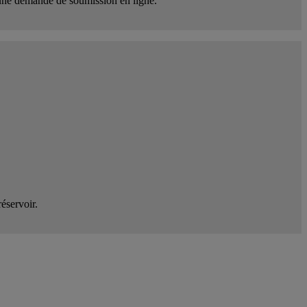
 une demande de soumission en ligne.
éservoir.