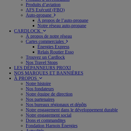
Produits d’aviation
AFS Exécutif (FBO)
Auto-propane
À propos de l’auto-propane
Notre réseau auto-propane
CARDLOCK
À propos de notre réseau
Cartes commerciales
Énergies Express
Relais Routier Esso
Trouvez un Cardlock
Nos Travel Stops
LES DÉPANNEURS PROXI
NOS MARQUES ET BANNIÈRES
À PROPOS
Notre histoire
Nos fondateurs
Notre équipe de direction
Nos partenaires
Nos bureaux régionaux et dépôts
Notre engagement dans le développement durable
Notre engagement social
Dons et commandites
Fondation Harnois Énergies
Actualités