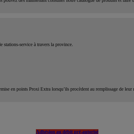
 pouvez dès maintenant consulter notre catalogue de produits et faire
 stations-service à travers la province.
mise en points Proxi Extra lorsqu’ils procèdent au remplissage de leur r
Adhésion au débit pré-autorisé