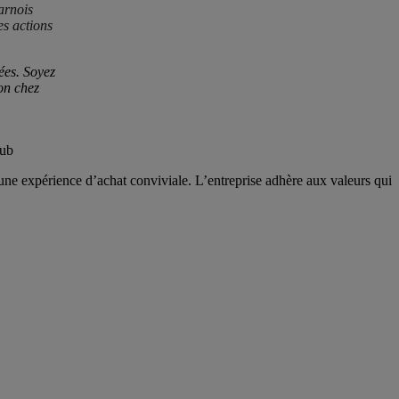
arnois
es actions
ées. Soyez
on chez
lub
 une expérience d’achat conviviale. L’entreprise adhère aux valeurs qui