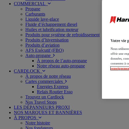
COMMERCIAL
Propane
Carburants
Liquide lave-glace
Fluide d’échappement diesel
Huiles et lubrification moteur
Produits pour système de refroidissement
Produits d’hivernisation
Votre vie 
Produits d’aviation
Nous utilisons
AFS Exécutif (FBO)
offrir une exp
Auto-propane
données, cons
À propos de l’auto-propane
consentez à c
Notre réseau auto-propane
renseignemen
CARDLOCK
À propos de notre réseau
Cartes commerciales
Énergies Express
Relais Routier Esso
Trouvez un Cardlock
Nos Travel Stops
LES DÉPANNEURS PROXI
NOS MARQUES ET BANNIÈRES
À PROPOS
Notre histoire
Nos fondateurs